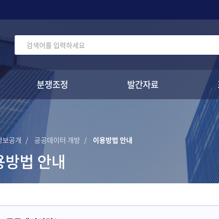
주메뉴 바로가기
본문 바로가기
확대
축소
분쟁조정
발간자료
전체메뉴 열기/닫기
정보공개
공공데이터 개방
이용방법 안내
용방법 안내