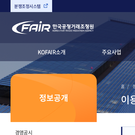
분쟁조정시스템
검색
KOFAIR소개
주요사업
홈
정보공개
이
링크복사
인쇄하기
경영공시